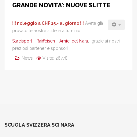
GRANDE NOVITA': NUOVE SLITTE
!!! noleggio a CHF 15.- al giorno !!!
Avete già
provato le nostre slitte in alluminio.
Sarcisport
-
Raiffeisen
-
Amici del Nara
, grazie ai nostri
preziosi partener e sponsor!
News
Visite: 26778
SCUOLA SVIZZERA SCI NARA