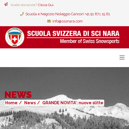
Avete domande?
Clicca Qui
Scuola e Negozio Noleggio Cancorì +41 91 871 15 61
info@sssnara.com
NEWS
Home
News
GRANDE NOVITA': nuove slitte