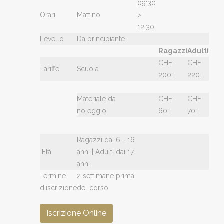
09:30
Orari
Mattino
>
12:30
Levello
Da principiante
Ragazzi
Adulti
CHF
CHF
Tariffe
Scuola
200.-
220.-
Materiale da
CHF
CHF
noleggio
60.-
70.-
Ragazzi dai 6 - 16
Età
anni | Adulti dai 17
anni
Termine
2 settimane prima
d'iscrizione
del corso
Iscrizione Online