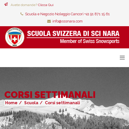
Avete domande?
Clicca Qui
Scuola e Negozio Noleggio Cancorì +41 91 871 15 61
info@sssnara.com
CORSI SETTIMANALI
Home
Scuola
Corsi settimanali