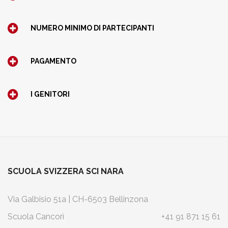
NUMERO MINIMO DI PARTECIPANTI
PAGAMENTO
I GENITORI
SCUOLA SVIZZERA SCI NARA
Via Galbisio 51a | CH-6503 Bellinzona
Scuola Cancorì
+41 91 871 15 61