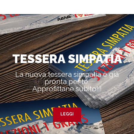
TESSERA SIMPATIA
La nuova tessera simpatia è già
pronta per te.
Approfittane subito!!!
LEGGI