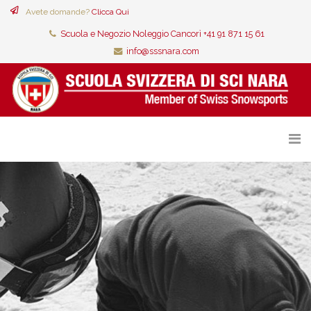
Avete domande?
Clicca Qui
Scuola e Negozio Noleggio Cancorì +41 91 871 15 61
info@sssnara.com
CORSI COLLETTIVI CON