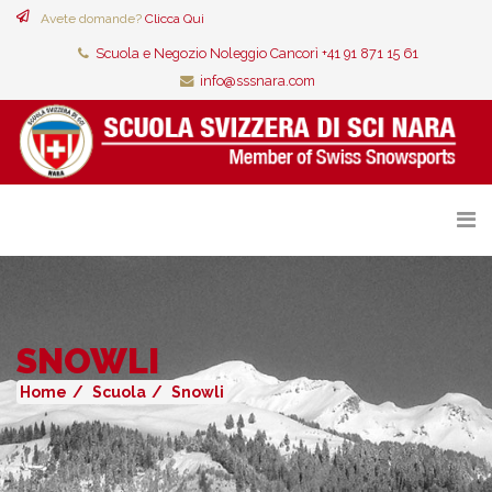
Avete domande?
Clicca Qui
Scuola e Negozio Noleggio Cancorì +41 91 871 15 61
info@sssnara.com
SNOWLI
Home
Scuola
Snowli