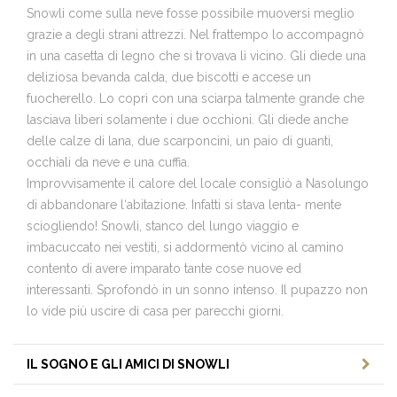
Snowli come sulla neve fosse possibile muoversi meglio
grazie a degli strani attrezzi. Nel frattempo lo accompagnò
in una casetta di legno che si trovava lì vicino. Gli diede una
deliziosa bevanda calda, due biscotti e accese un
fuocherello. Lo coprì con una sciarpa talmente grande che
lasciava liberi solamente i due occhioni. Gli diede anche
delle calze di lana, due scarponcini, un paio di guanti,
occhiali da neve e una cuffia.
Improvvisamente il calore del locale consigliò a Nasolungo
di abbandonare l‘abitazione. Infatti si stava lenta- mente
sciogliendo! Snowli, stanco del lungo viaggio e
imbacuccato nei vestiti, si addormentò vicino al camino
contento di avere imparato tante cose nuove ed
interessanti. Sprofondò in un sonno intenso. Il pupazzo non
lo vide più uscire di casa per parecchi giorni.
IL SOGNO E GLI AMICI DI SNOWLI