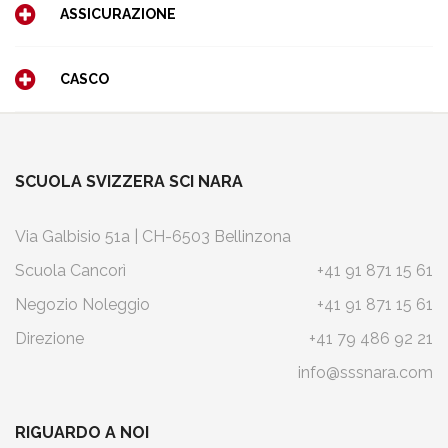
ASSICURAZIONE
CASCO
SCUOLA SVIZZERA SCI NARA
Via Galbisio 51a | CH-6503 Bellinzona
Scuola Cancorì
+41 91 871 15 61
Negozio Noleggio
+41 91 871 15 61
Direzione
+41 79 486 92 21
info@sssnara.com
RIGUARDO A NOI