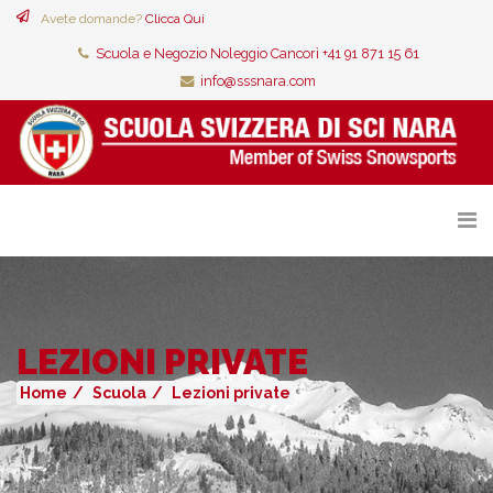
Avete domande?
Clicca Qui
Scuola e Negozio Noleggio Cancorì +41 91 871 15 61
info@sssnara.com
LEZIONI PRIVATE
Home
Scuola
Lezioni private