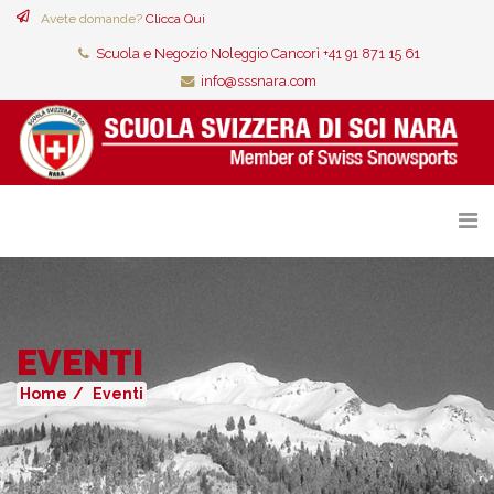
Avete domande?
Clicca Qui
Scuola e Negozio Noleggio Cancorì +41 91 871 15 61
info@sssnara.com
EVENTI
Home
Eventi