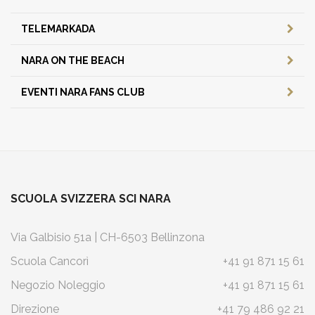
TELEMARKADA
NARA ON THE BEACH
EVENTI NARA FANS CLUB
SCUOLA SVIZZERA SCI NARA
Via Galbisio 51a | CH-6503 Bellinzona
Scuola Cancorì
+41 91 871 15 61
Negozio Noleggio
+41 91 871 15 61
Direzione
+41 79 486 92 21