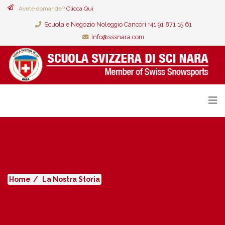
Avete domande?
Clicca Qui
Scuola e Negozio Noleggio Cancorì +41 91 871 15 61
info@sssnara.com
LA NOSTRA STORIA
Home
La Nostra Storia