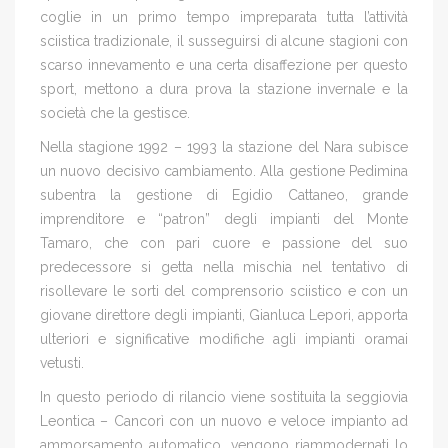
coglie in un primo tempo impreparata tutta l’attività
sciistica tradizionale, il susseguirsi di alcune stagioni con
scarso innevamento e una certa disaffezione per questo
sport, mettono a dura prova la stazione invernale e la
società che la gestisce.
Nella stagione 1992 – 1993 la stazione del Nara subisce
un nuovo decisivo cambiamento. Alla gestione Pedimina
subentra la gestione di Egidio Cattaneo, grande
imprenditore e “patron” degli impianti del Monte
Tamaro, che con pari cuore e passione del suo
predecessore si getta nella mischia nel tentativo di
risollevare le sorti del comprensorio sciistico e con un
giovane direttore degli impianti, Gianluca Lepori, apporta
ulteriori e significative modifiche agli impianti oramai
vetusti.
In questo periodo di rilancio viene sostituita la seggiovia
Leontica – Cancorì con un nuovo e veloce impianto ad
ammorsamento automatico, vengono riammodernati lo