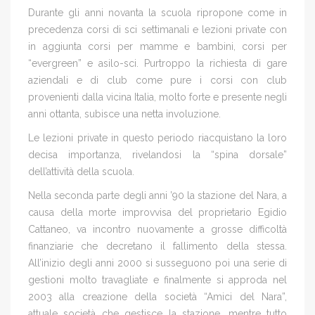
Durante gli anni novanta la scuola ripropone come in
precedenza corsi di sci settimanali e lezioni private con
in aggiunta corsi per mamme e bambini, corsi per
“evergreen” e asilo-sci. Purtroppo la richiesta di gare
aziendali e di club come pure i corsi con club
provenienti dalla vicina Italia, molto forte e presente negli
anni ottanta, subisce una netta involuzione.
Le lezioni private in questo periodo riacquistano la loro
decisa importanza, rivelandosi la “spina dorsale”
dell’attività della scuola.
Nella seconda parte degli anni ’90 la stazione del Nara, a
causa della morte improvvisa del proprietario Egidio
Cattaneo, va incontro nuovamente a grosse difficoltà
finanziarie che decretano il fallimento della stessa.
All’inizio degli anni 2000 si susseguono poi una serie di
gestioni molto travagliate e finalmente si approda nel
2003 alla creazione della società “Amici del Nara”,
attuale società che gestisce la stazione, mentre tutto