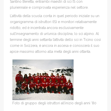
Santino Beretta, entrambi maestri di sci IS con
pluriennale e comprovata esperienza nel settore.
L’attività della scuola conta in quel periodo iniziale su un
organigramma di istruttori (IS) e monitori relativamente
ridotto, ed è incentrata ancora esclusivamente
sull’insegnamento di un’unica disciplina, lo sci alpino. Al
termine degli anni settanta l’attività dello sci in Ticino così
come in Svizzera, è ancora in ascesa e conoscerà il suo
apice massimo attorno alla metà degli anni ottanta.
Foto di gruppo degli istruttori all’inizio degli anni ’80