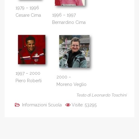
1979 – 1996
1996 – 1997
Cesare Cima
Bernardino Cima
1997 – 2000
2000 –
Piero Roberti
Moreno Veglio
Testo di Leonardo Toschini
Informazioni Scuola
Visite: 53295