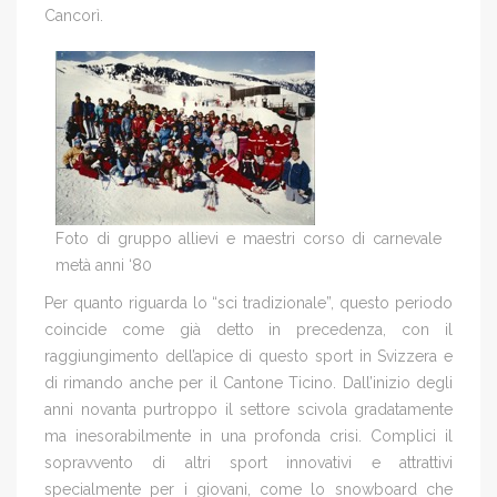
Cancorì.
Foto di gruppo allievi e maestri corso di carnevale
metà anni ‘80
Per quanto riguarda lo “sci tradizionale”, questo periodo
coincide come già detto in precedenza, con il
raggiungimento dell’apice di questo sport in Svizzera e
di rimando anche per il Cantone Ticino. Dall’inizio degli
anni novanta purtroppo il settore scivola gradatamente
ma inesorabilmente in una profonda crisi. Complici il
sopravvento di altri sport innovativi e attrattivi
specialmente per i giovani, come lo snowboard che