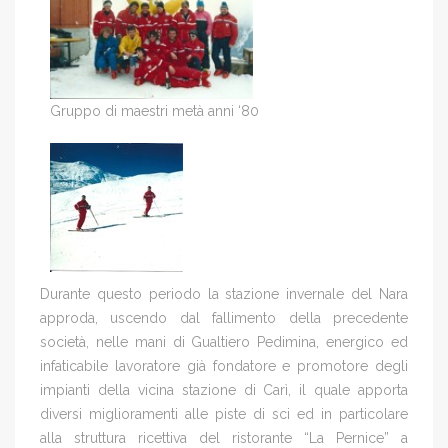
Gruppo di maestri metà anni ‘80
Durante questo periodo la stazione invernale del Nara
approda, uscendo dal fallimento della precedente
società, nelle mani di Gualtiero Pedimina, energico ed
infaticabile lavoratore già fondatore e promotore degli
impianti della vicina stazione di Carì, il quale apporta
diversi miglioramenti alle piste di sci ed in particolare
alla struttura ricettiva del ristorante “La Pernice” a